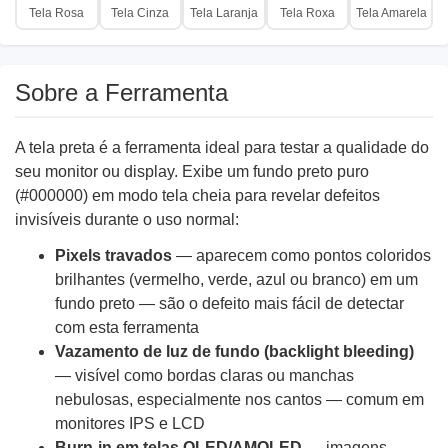
Tela Rosa
Tela Cinza
Tela Laranja
Tela Roxa
Tela Amarela
Sobre a Ferramenta
A tela preta é a ferramenta ideal para testar a qualidade do
seu monitor ou display. Exibe um fundo preto puro
(#000000) em modo tela cheia para revelar defeitos
invisíveis durante o uso normal:
Pixels travados
— aparecem como pontos coloridos
brilhantes (vermelho, verde, azul ou branco) em um
fundo preto — são o defeito mais fácil de detectar
com esta ferramenta
Vazamento de luz de fundo (backlight bleeding)
— visível como bordas claras ou manchas
nebulosas, especialmente nos cantos — comum em
monitores IPS e LCD
Burn-in em telas OLED/AMOLED
— imagens