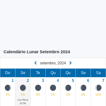
Calendário Lunar Setembro 2024
setembro, 2024
Do
Se
Te
Qu
Qu
Se
Sa
1
2
3
4
5
6
7
B
A
0
0
Z
Y
X
4%
1%
0%
1%
4%
8%
14%
Lua Nova
22:56