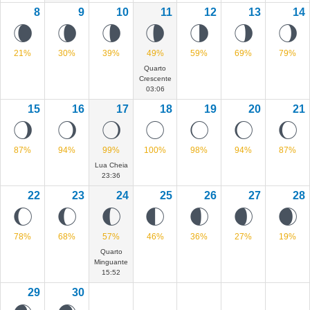
8
9
10
11
12
13
14
W
V
U
U
T
S
R
21%
30%
39%
49%
59%
69%
79%
Quarto
Crescente
03:06
15
16
17
18
19
20
21
Q
P
O
@
M
L
K
87%
94%
99%
100%
98%
94%
87%
Lua Cheia
23:36
22
23
24
25
26
27
28
J
I
H
G
F
E
D
78%
68%
57%
46%
36%
27%
19%
Quarto
Minguante
15:52
29
30