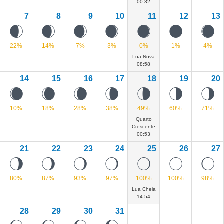
00:32
7
8
9
10
11
12
13
E
D
C
B
A
0
Z
22%
14%
7%
3%
0%
1%
4%
Lua Nova
08:58
14
15
16
17
18
19
20
Y
X
W
V
U
T
S
10%
18%
28%
38%
49%
60%
71%
Quarto
Crescente
00:53
21
22
23
24
25
26
27
R
Q
P
O
N
@
M
80%
87%
93%
97%
100%
100%
98%
Lua Cheia
14:54
28
29
30
31