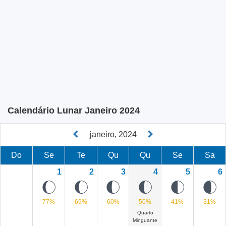
Calendário Lunar Janeiro 2024
janeiro, 2024
Do
Se
Te
Qu
Qu
Se
Sa
1
2
3
4
5
6
J
I
H
H
G
F
77%
69%
60%
50%
41%
31%
Quarto
Minguante