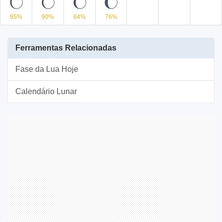
L
L
K
J
95%
90%
84%
76%
Ferramentas Relacionadas
Fase da Lua Hoje
Calendário Lunar