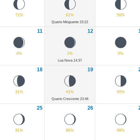
I
H
G
71%
61%
50%
Quarto Minguante 23:22
11
12
B
A
0
4%
1%
0%
Lua Nova 14:37
18
19
V
U
T
31%
41%
50%
Quarto Crescente 23:46
25
26
P
O
N
91%
96%
99%