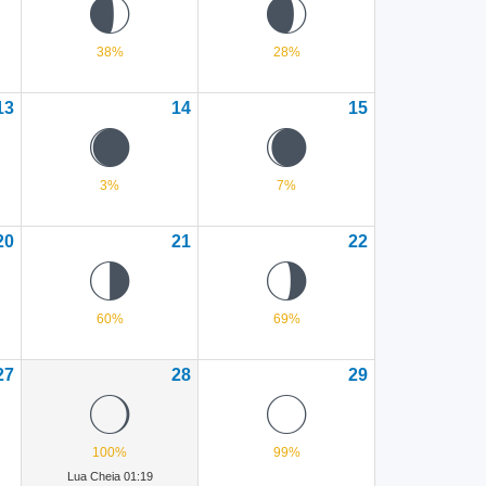
F
E
38%
28%
13
14
15
Z
Y
3%
7%
20
21
22
T
S
60%
69%
27
28
29
N
@
100%
99%
Lua Cheia 01:19