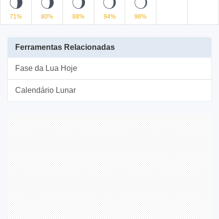
S
R
Q
P
O
71%
80%
88%
94%
98%
Ferramentas Relacionadas
Fase da Lua Hoje
Calendário Lunar