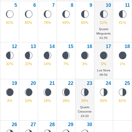
5
6
7
8
9
10
11
L
K
J
I
H
H
G
91%
85%
78%
69%
60%
51%
41%
Quarto
Minguante
01:55
12
13
14
15
16
17
18
F
E
D
C
B
A
0
32%
22%
14%
7%
3%
0%
1%
Lua Nova
08:54
19
20
21
22
23
24
25
Z
Y
X
W
U
T
T
4%
10%
18%
28%
39%
50%
61%
Quarto
Crescente
23:33
26
27
28
29
30