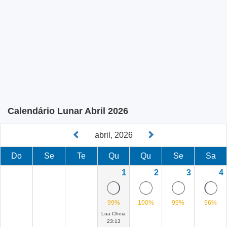
Calendário Lunar Abril 2026
abril, 2026
Do
Se
Te
Qu
Qu
Se
Sa
1
2
3
4
N
@
@
M
99%
100%
99%
96%
Lua Cheia
23:13